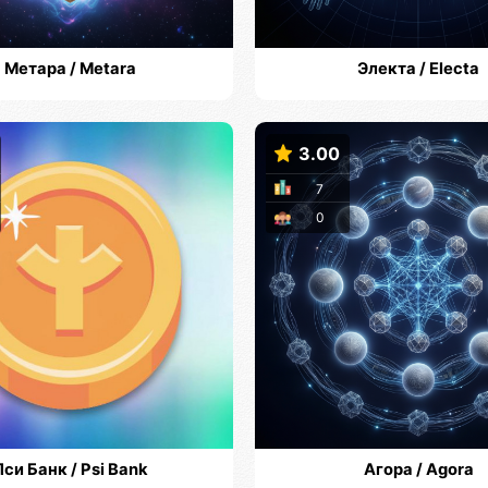
Метара / Metara
Электа / Electa
3.00
7
0
Пси Банк / Psi Bank
Агора / Agora