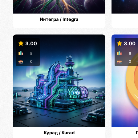
Интегра / Integra
3.00
3.00
5
6
0
0
Курад / Kurad