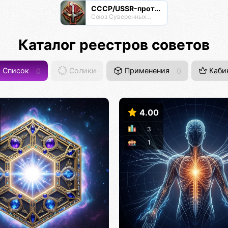
СССР/USSR-протокол
Союз Суверенных Самоуправляемых Реестров
Каталог реестров советов
Список
0
Солики
Применения
0
Каби
4.00
3
1