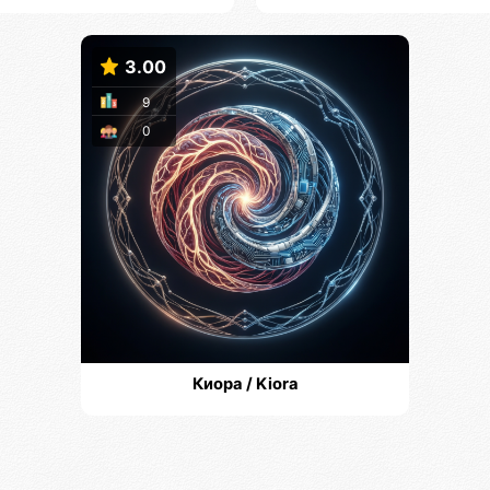
3.00
9
0
Киора / Kiora