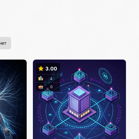
нет
3.00
4
0