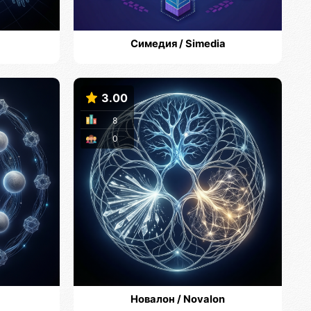
Симедия / Simedia
3.00
8
0
Новалон / Novalon