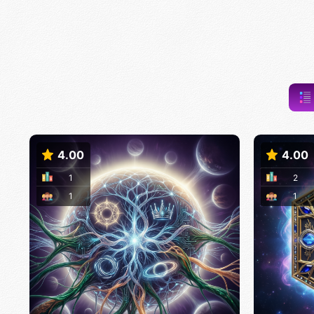
4.00
4.00
1
2
1
1