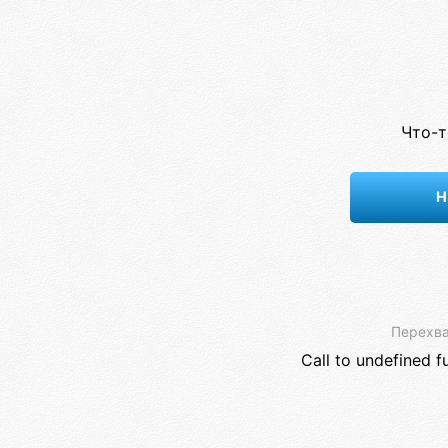
Что-т
Н
Перехва
Call to undefined f