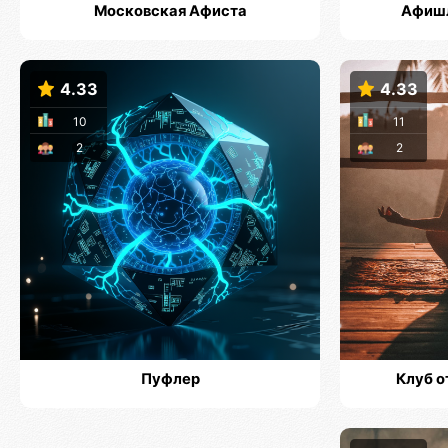
Московская Афиста
Афишл
4.33
4.33
10
11
2
2
Пуфлер
Клуб о