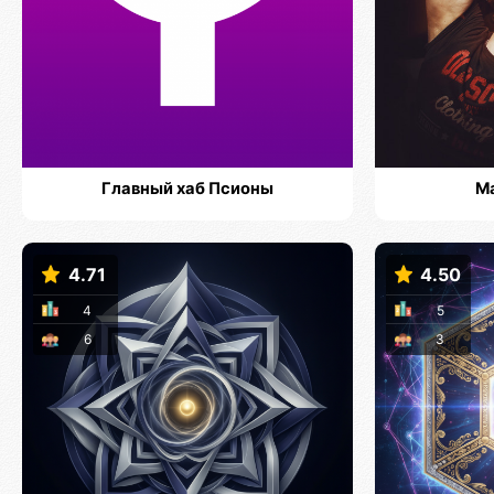
Главный хаб Псионы
М
4.71
4.50
4
5
6
3