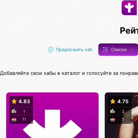
Рей
Предложить хаб
Список
0
Добавляйте свои хабы в каталог и голосуйте за понрав
4.83
4.75
1
2
11
7