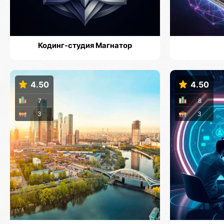
Кодинг-студия Магнатор
4.50
4.50
7
8
3
3