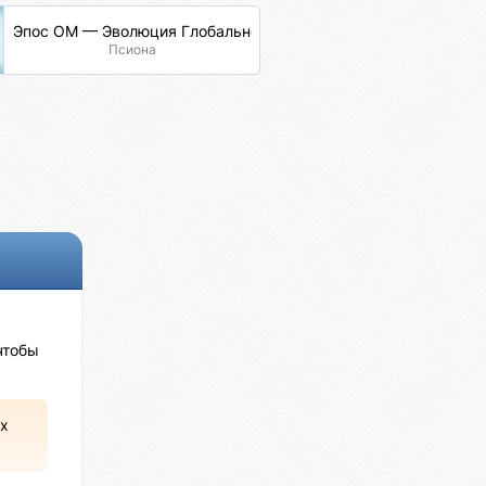
Эпос ОМ — Эволюция Глобальной Сети
Псиона
чтобы
х