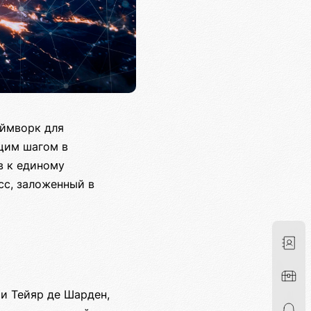
еймворк для
щим шагом в
в к единому
сс, заложенный в
и Тейяр де Шарден,