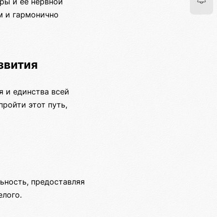
ры и ее нервной
м и гармонично
звития
я и единства всей
пройти этот путь,
ьность, предоставляя
елого.