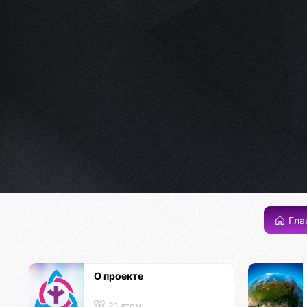
Гла
О проекте
21 атом