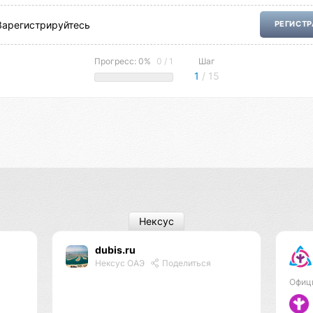
Зарегистрируйтесь
РЕГИСТ
Прогресс: 0%
0 / 1
Шаг
1
/ 15
Нексус
dubis.ru
Нексус ОАЭ
Поделиться
Офиц