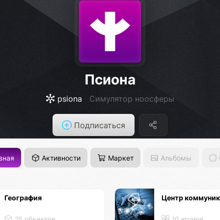
Псиона
psiona
Cимулятор ноосферы
Подписаться
вная
Активности
Маркет
Альбомы
География
Центр коммуни
25 объектов
10 атомов