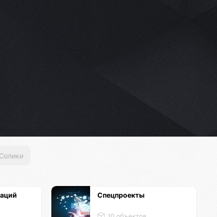
Солики
каций
Спецпроекты
10 объектов