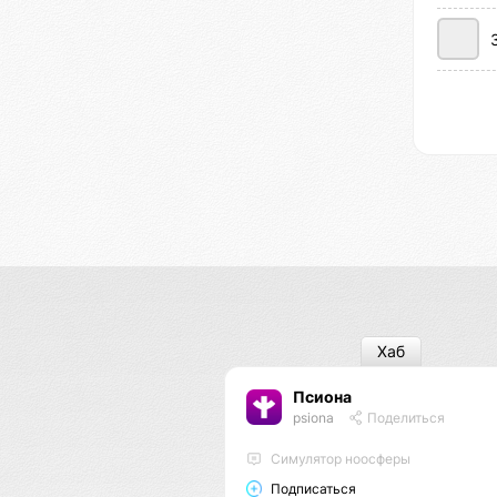
Хаб
Псиона
psiona
Поделиться
Cимулятор ноосферы
Подписаться