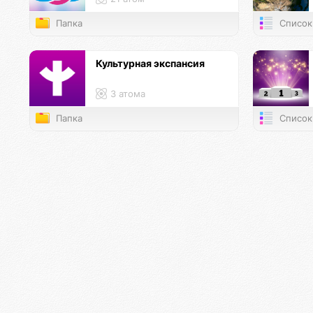
Папка
Список
Культурная экспансия
3 атома
Папка
Список