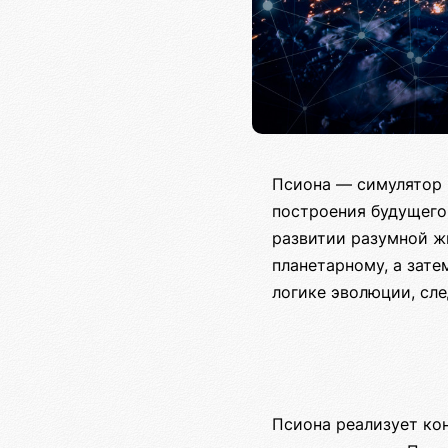
Псиона — симулятор 
построения будущего
развитии разумной ж
планетарному, а зате
логике эволюции, сл
Псиона реализует ко