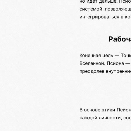
но идет дальше. Пси
системой, позволяющ
интегрироваться в ко
Рабоч
Конечная цель — Точ
Вселенной. Псиона — 
преодолев внутренни
В основе этики Псио
каждой личности, со