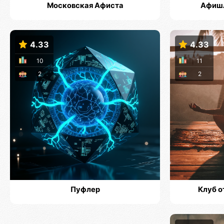
Московская Афиста
Афишл
4.33
4.33
10
11
2
2
Пуфлер
Клуб о