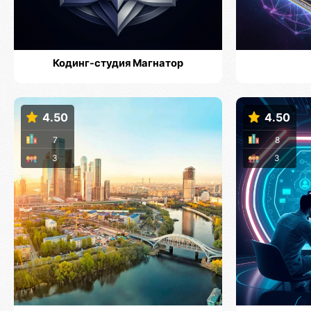
Кодинг-студия Магнатор
4.50
4.50
7
8
3
3