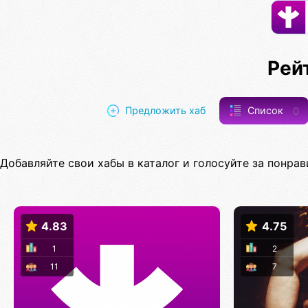
Рей
Предложить хаб
Список
0
Добавляйте свои хабы в каталог и голосуйте за понрав
4.83
4.75
1
2
11
7