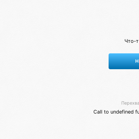
Что-т
Н
Перехва
Call to undefined f