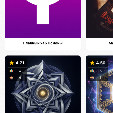
Главный хаб Псионы
М
4.71
4.50
4
5
6
3