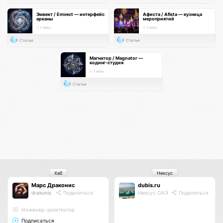
Эмвект / Emvect — интерфейс
Афиста / Afista — кузница
арканы
мероприятий
< 1 мин.
< 1 мин.
Статья
Статья
Магнатор / Magnator —
кодинг-студия
< 1 мин.
Статья
Хаб
Нексус
Марс Драконис
dubis.ru
drakonis
Поделиться
Нексус ОАЭ
Поделиться
Инженер-архитектор
Подписаться