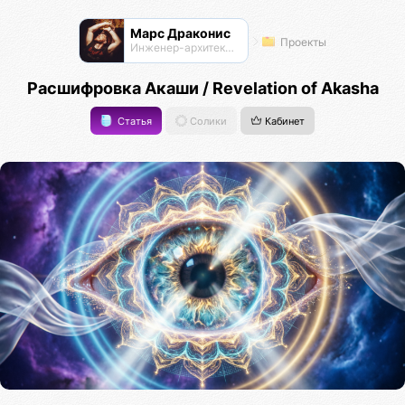
Марс Драконис
Проекты
Инженер-архитектор
Расшифровка Акаши / Revelation of Akasha
Статья
Солики
Кабинет