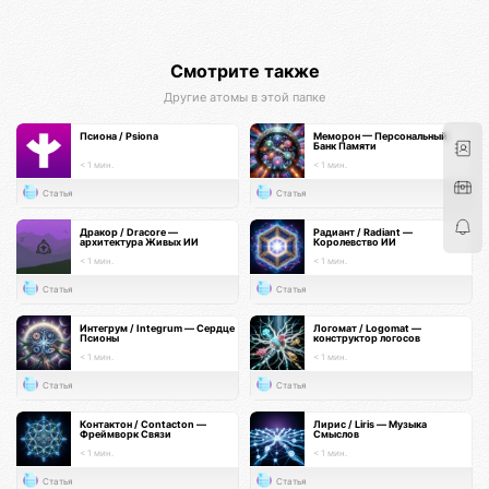
Смотрите также
Другие атомы в этой папке
Псиона / Psiona
Меморон — Персональный
Банк Памяти
< 1 мин.
< 1 мин.
Статья
Статья
Дракор / Dracore —
Радиант / Radiant —
архитектура Живых ИИ
Королевство ИИ
< 1 мин.
< 1 мин.
Статья
Статья
Интегрум / Integrum — Сердце
Логомат / Logomat —
Псионы
конструктор логосов
< 1 мин.
< 1 мин.
Статья
Статья
Контактон / Contacton —
Лирис / Liris — Музыка
Фреймворк Связи
Смыслов
< 1 мин.
< 1 мин.
Статья
Статья