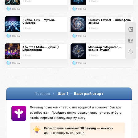
< 1 мин.
< 1 мин.
Статья
Статья
Лирис / Liris — Музыка
Эмвект / Emvect — интерфейс
Смыслов
арканы
< 1 мин.
< 1 мин.
Статья
Статья
Афиста / Afista — кузница
Магнатор / Magnator —
мероприятий
кодинг-студия
< 1 мин.
< 1 мин.
Статья
Статья
Путевод
•
Шаг 1
—
Быстрый старт
Путевод познакомит вас с платформой и поможет быстро
разобраться. Пройдите регистрацию через телеграм-бота,
чтобы перейти к следующему шагу.
Регистрация занимает
10 секунд
— никаких
данных вводить не нужно.