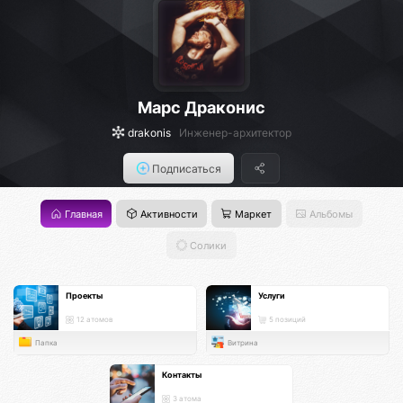
Марс Драконис
drakonis
Инженер-архитектор
Подписаться
Главная
Активности
Маркет
Альбомы
Солики
Проекты
Услуги
12 атомов
5 позиций
Папка
Витрина
Контакты
3 атома