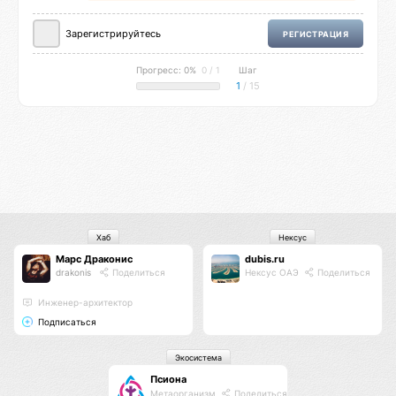
Зарегистрируйтесь
РЕГИСТРАЦИЯ
Прогресс: 0%
0 / 1
Шаг
1
/ 15
Хаб
Нексус
Марс Драконис
dubis.ru
drakonis
Поделиться
Нексус ОАЭ
Поделиться
Инженер-архитектор
Подписаться
Экосистема
Псиона
Метаорганизм
Поделиться