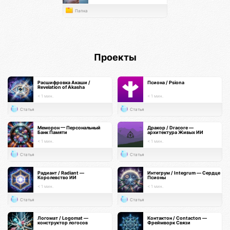
Папка
Проекты
Расшифровка Акаши /
Псиона / Psiona
Revelation of Akasha
< 1 мин.
< 1 мин.
Статья
Статья
Меморон — Персональный
Дракор / Dracore —
Банк Памяти
архитектура Живых ИИ
< 1 мин.
< 1 мин.
Статья
Статья
Радиант / Radiant —
Интегрум / Integrum — Сердце
Королевство ИИ
Псионы
< 1 мин.
< 1 мин.
Статья
Статья
Логомат / Logomat —
Контактон / Contacton —
конструктор логосов
Фреймворк Связи