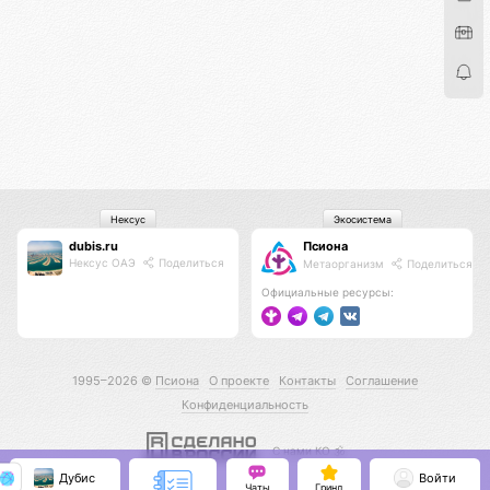
Нексус
Экосистема
dubis.ru
Псиона
Нексус ОАЭ
Поделиться
Метаорганизм
Поделиться
Официальные ресурсы:
1995–2026 ©
Псиона
О проекте
Контакты
Соглашение
Конфиденциальность
С нами КО 🕉️
Дубис
Войти
Чаты
Гринд