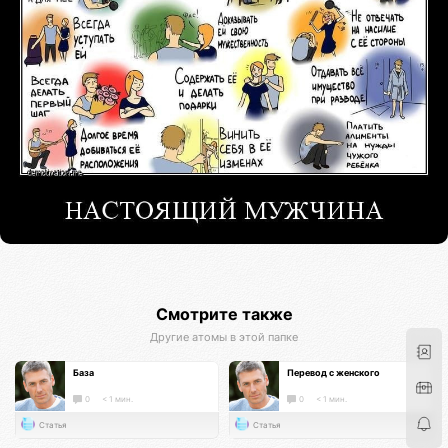
Смотрите также
Другие атомы в этой папке
База
Перевод с женского
0
< 1 мин.
0
< 1 мин.
Статья
Статья