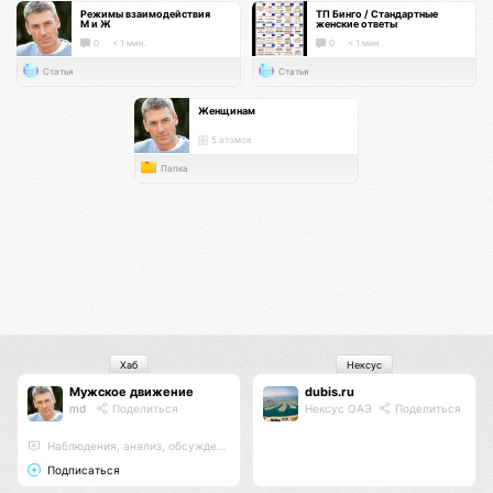
Режимы взаимодействия
ТП Бинго / Стандартные
М и Ж
женские ответы
0
< 1 мин.
0
< 1 мин.
Статья
Статья
Женщинам
5 атомов
Папка
Хаб
Нексус
Мужское движение
dubis.ru
md
Поделиться
Нексус ОАЭ
Поделиться
Наблюдения, анализ, обсуждения
Подписаться