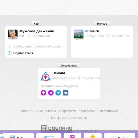
Хаб
Нексус
Мужское движение
dubis.ru
md
Поделиться
Нексус ОАЭ
Поделиться
Наблюдения, анализ, обсуждения
Подписаться
Экосистема
Псиона
Метаорганизм
Поделиться
Официальные ресурсы:
1995–2026 ©
Псиона
О проекте
Контакты
Соглашение
Конфиденциальность
С нами КО 🕉️