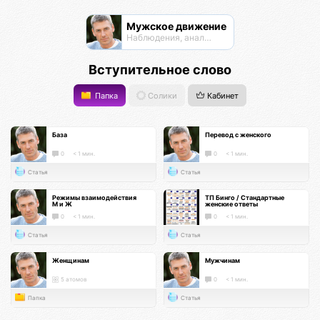
Мужское движение
Наблюдения, анализ, обсуждения
Вступительное слово
Папка
Солики
Кабинет
База
Перевод с женского
0
< 1 мин.
0
< 1 мин.
Статья
Статья
Режимы взаимодействия
ТП Бинго / Стандартные
М и Ж
женские ответы
0
< 1 мин.
0
< 1 мин.
Статья
Статья
Женщинам
Мужчинам
5 атомов
0
< 1 мин.
Папка
Статья