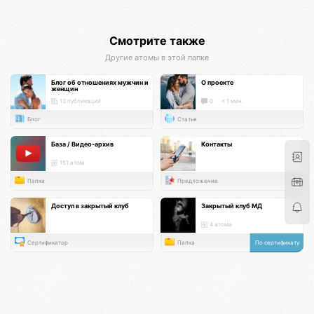
Смотрите также
Другие атомы в этой папке
Блог об отношениях мужчин и
О проекте
женщин
13 публикаций
0
< 1 мин.
Блог
Статья
База / Видео-архив
Контакты
151 атом
Папка
Предложение
Доступ в закрытый клуб
Закрытый клуб МД
4 атома
Сертификатор
Папка
По сертификату