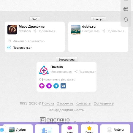
Хаб
Нексус
Марс Драконис
dubis.ru
drakonis
Поделиться
Нексус ОАЭ
Поделиться
Инженер-архитектор
Подписаться
Экосистема
Псиона
Метаорганизм
Поделиться
Официальные ресурсы:
1995–2026 ©
Псиона
О проекте
Контакты
Соглашение
Конфиденциальность
С нами КО 🕉️
Дубис
Войти
Чаты
Гринд