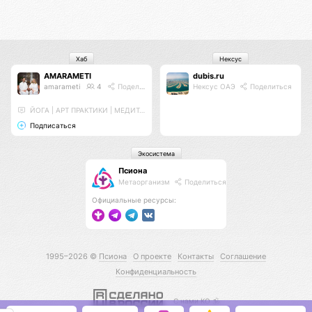
Хаб
Нексус
AMARAMETI
dubis.ru
amarameti
4
Поделиться
Нексус ОАЭ
Поделиться
ЙОГА | АРТ ПРАКТИКИ | МЕДИТАЦИИ
Подписаться
Экосистема
Псиона
Метаорганизм
Поделиться
Официальные ресурсы:
1995–2026 ©
Псиона
О проекте
Контакты
Соглашение
Конфиденциальность
С нами КО 🕉️