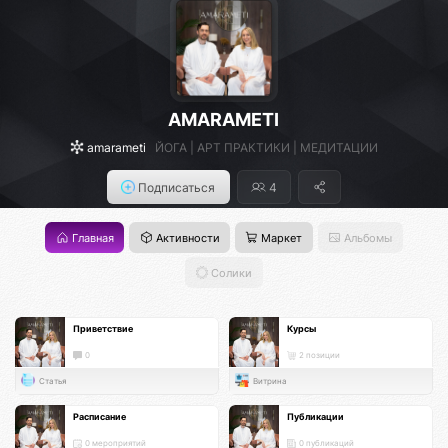
AMARAMETI
amarameti
ЙОГА | АРТ ПРАКТИКИ | МЕДИТАЦИИ
Подписаться
4
Главная
Активности
Маркет
Альбомы
Солики
Приветствие
Курсы
0
2 позиции
Статья
Витрина
Расписание
Публикации
0 мероприятий
0 публикаций