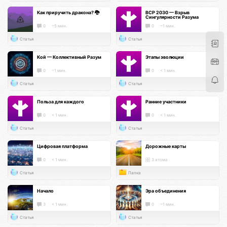
Как приручить дракона? 🐉
ВСР 2030 — Взрыв
Сингулярности Разума
0
~5 мин.
0
~1 мин.
Статья
Статья
Кой — Коллективный Разум
Этапы эволюции
0
~1 мин.
0
< 1 мин.
Статья
Статья
Польза для каждого
Ранние участники
0
< 1 мин.
0
< 1 мин.
Статья
Статья
Цифровая платформа
Дорожные карты
0
< 1 мин.
3 атома
Статья
Папка
Начало
Эра объединения
3
< 1 мин.
0
~1 мин.
Статья
Статья