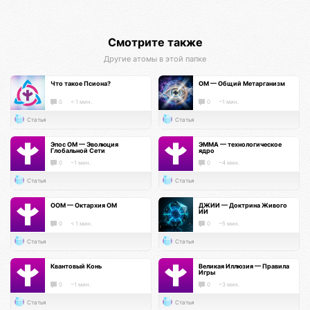
Смотрите также
Другие атомы в этой папке
Что такое Псиона?
ОМ — Общий Метарганизм
0
< 1 мин.
0
~1 мин.
Статья
Статья
Эпос ОМ — Эволюция
ЭММА — технологическое
Глобальной Сети
ядро
0
~1 мин.
0
~4 мин.
Статья
Статья
ООМ — Октархия ОМ
ДЖИИ — Доктрина Живого
ИИ
0
< 1 мин.
0
~5 мин.
Статья
Статья
Квантовый Конь
Великая Иллюзия — Правила
Игры
0
~1 мин.
0
~3 мин.
Статья
Статья