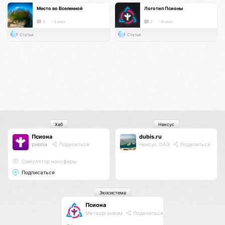
Место во Вселенной
Логотип Псионы
0
~3 мин.
2
~4 мин.
Статья
Статья
Хаб
Нексус
Псиона
dubis.ru
psiona
Поделиться
Нексус ОАЭ
Поделиться
Cимулятор ноосферы
Подписаться
Экосистема
Псиона
Метаорганизм
Поделиться