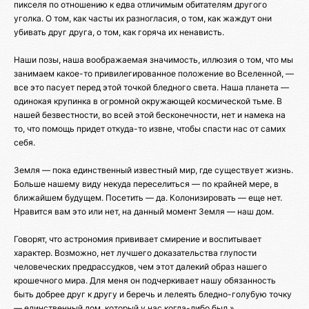
пикселя по отношению к едва отличимым обитателям другого
уголка. О том, как часты их разногласия, о том, как жаждут они
убивать друг друга, о том, как горяча их ненависть.
Наши позы, наша воображаемая значимость, иллюзия о том, что мы
занимаем какое-то привилегированное положение во Вселенной, —
все это пасует перед этой точкой бледного света. Наша планета —
одинокая крупинка в огромной окружающей космической тьме. В
нашей безвестности, во всей этой бесконечности, нет и намека на
то, что помощь придет откуда-то извне, чтобы спасти нас от самих
себя.
Земля — пока единственный известный мир, где существует жизнь.
Больше нашему виду некуда переселиться — по крайней мере, в
ближайшем будущем. Посетить — да. Колонизировать — еще нет.
Нравится вам это или нет, на данный момент Земля — наш дом.
Говорят, что астрономия прививает смирение и воспитывает
характер. Возможно, нет лучшего доказательства глупости
человеческих предрассудков, чем этот далекий образ нашего
крошечного мира. Для меня он подчеркивает нашу обязанность
быть добрее друг к другу и беречь и лелеять бледно-голубую точку
— единственный дом, который у нас когда-либо был.»