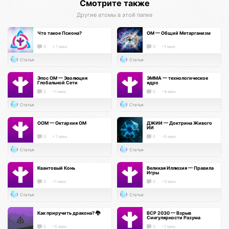
Смотрите также
Другие атомы в этой папке
Что такое Псиона?
ОМ — Общий Метарганизм
0
< 1 мин.
0
~1 мин.
Статья
Статья
Эпос ОМ — Эволюция
ЭММА — технологическое
Глобальной Сети
ядро
0
~1 мин.
0
~4 мин.
Статья
Статья
ООМ — Октархия ОМ
ДЖИИ — Доктрина Живого
ИИ
0
< 1 мин.
0
~5 мин.
Статья
Статья
Квантовый Конь
Великая Иллюзия — Правила
Игры
0
~1 мин.
0
~3 мин.
Статья
Статья
Как приручить дракона? 🐉
ВСР 2030 — Взрыв
Сингулярности Разума
0
~5 мин.
0
~1 мин.