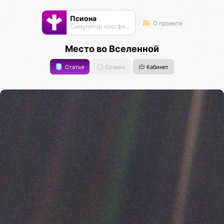
Псиона
О проекте
Cимулятор ноосферы
Место во Вселенной
Статья
Солики
Кабинет