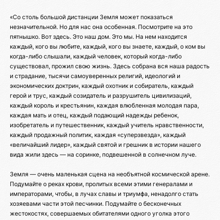
«Со столь большой дистанции Земля может показаться
незначительной. Но для нас она особенная. Посмотрите на это
пятнышко. Вот здесь. Это наш дом. Это мы. На нем находится
каждый, кого вы любите, каждый, кого вы знаете, каждый, о ком вы
когда-либо слышали, каждый человек, который когда-либо
существовал, прожил свою жизнь. Здесь собрана вся наша радость
и страдание, тысячи самоуверенных религий, идеологий и
экономических доктрин, каждый охотник и собиратель, каждый
герой и трус, каждый созидатель и разрушитель цивилизаций,
каждый король и крестьянин, каждая влюбленная молодая пара,
каждая мать и отец, каждый подающий надежды ребенок,
изобретатель и путешественник, каждый учитель нравственности,
каждый продажный политик, каждая «суперзвезда», каждый
«величайший лидер», каждый святой и грешник в истории нашего
вида жили здесь — на соринке, подвешенной в солнечном луче.
Земля — очень маленькая сцена на необъятной космической арене.
Подумайте о реках крови, пролитых всеми этими генералами и
императорами, чтобы, в лучах славы и триумфа, ненадолго стать
хозяевами части этой песчинки. Подумайте о бесконечных
жестокостях, совершаемых обитателями одного уголка этого