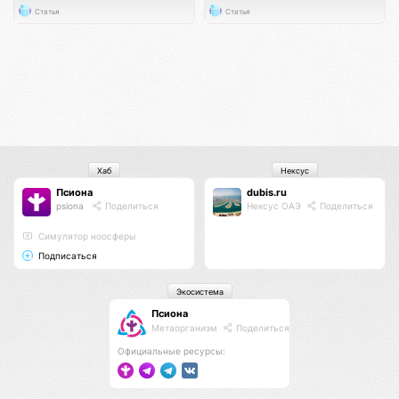
Статья
Статья
Хаб
Нексус
Псиона
dubis.ru
psiona
Поделиться
Нексус ОАЭ
Поделиться
Cимулятор ноосферы
Подписаться
Экосистема
Псиона
Метаорганизм
Поделиться
Официальные ресурсы: