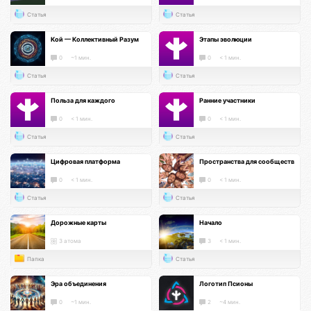
Статья
Статья
Кой — Коллективный Разум
Этапы эволюции
0
~1 мин.
0
< 1 мин.
Статья
Статья
Польза для каждого
Ранние участники
0
< 1 мин.
0
< 1 мин.
Статья
Статья
Цифровая платформа
Пространства для сообществ
0
< 1 мин.
0
< 1 мин.
Статья
Статья
Дорожные карты
Начало
3 атома
3
< 1 мин.
Папка
Статья
Эра объединения
Логотип Псионы
0
~1 мин.
2
~4 мин.