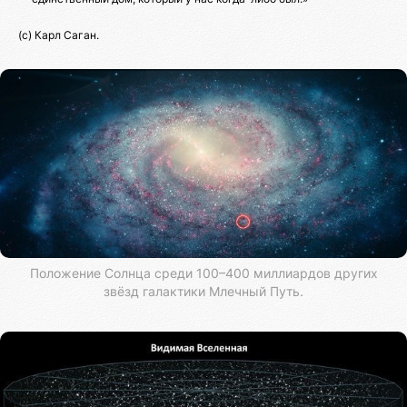
(с) Карл Саган.
Положение Солнца среди 100–400 миллиардов других
звёзд галактики Млечный Путь.