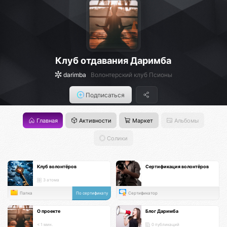
Клуб отдавания Даримба
darimba
Волонтерский клуб Псионы
Подписаться
Главная
Активности
Маркет
Альбомы
Солики
Клуб волонтёров
Сертификация волонтёров
3 атома
Папка
По сертификату
Сертификатор
О проекте
Блог Даримба
< 1 мин.
0 публикаций