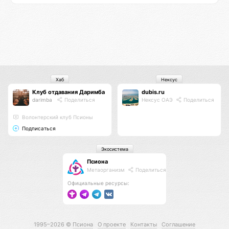
Хаб
Нексус
Клуб отдавания Даримба
dubis.ru
darimba
Поделиться
Нексус ОАЭ
Поделиться
Волонтерский клуб Псионы
Подписаться
Экосистема
Псиона
Метаорганизм
Поделиться
Официальные ресурсы:
1995–2026 ©
Псиона
О проекте
Контакты
Соглашение