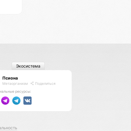
Экосистема
Псиона
Метаорганизм
Поделиться
иальные ресурсы:
альность