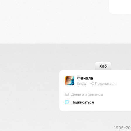
Хаб
Финола
finola
Поделиться
Деньги и финансы
Подписаться
1995–2