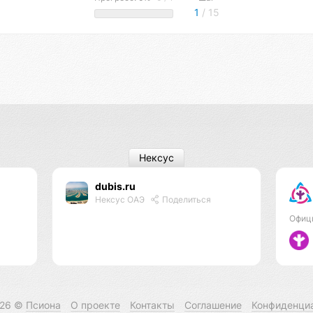
1
/ 15
Нексус
dubis.ru
Нексус ОАЭ
Поделиться
Офиц
026 ©
Псиона
О проекте
Контакты
Соглашение
Конфиденци