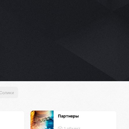
Солики
Партнеры
1 объект