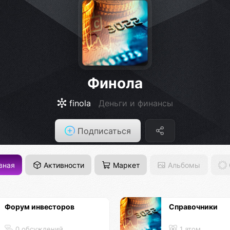
Финола
finola
Деньги и финансы
Подписаться
вная
Активности
Маркет
Альбомы
Форум инвесторов
Справочники
0 обсуждений
1 атом