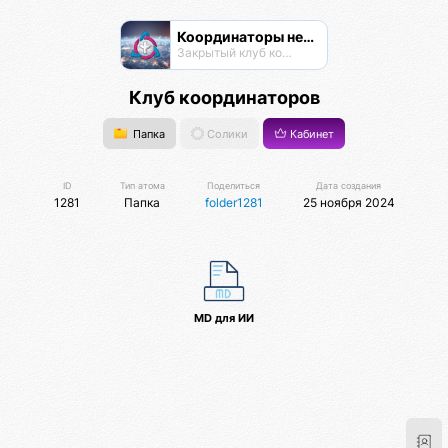
Координаторы нексусов
Закрытый клуб координаторов
Клуб координаторов
Папка
Солики
Кабинет
ID
Тип атома
Поделиться
Дата создания
1281
Папка
folder1281
25 ноября 2024
MD для ИИ