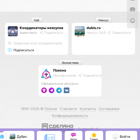
Хаб
Нексус
Координаторы нексусов
dubis.ru
supervisors
Поделиться
Нексус ОАЭ
Поделиться
Закрытый клуб координаторов
Подписаться
Экосистема
Псиона
Метаорганизм
Поделиться
Официальные ресурсы:
1995–2026 ©
Псиона
О проекте
Контакты
Соглашение
Конфиденциальность
С нами КО 🕉️
Дубис
Войти
Чаты
Гринд