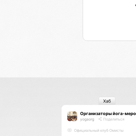
Хаб
Организаторы йога-мер
yogaorg
Поделиться
Официальный клуб Омисты