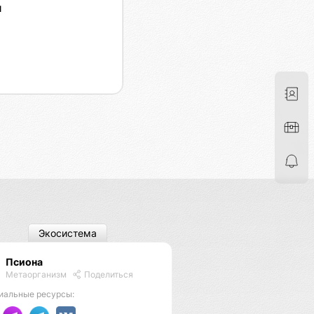
я
Экосистема
Псиона
Метаорганизм
Поделиться
иальные ресурсы: