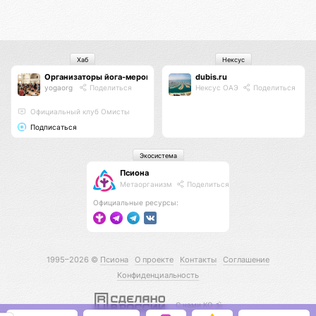
Хаб
Нексус
Организаторы йога-мероприятий
dubis.ru
yogaorg
Поделиться
Нексус ОАЭ
Поделиться
Официальный клуб Омисты
Подписаться
Экосистема
Псиона
Метаорганизм
Поделиться
Официальные ресурсы:
1995–2026 ©
Псиона
О проекте
Контакты
Соглашение
Конфиденциальность
С нами КО 🕉️