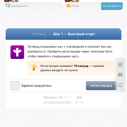
Сертификатор
Папка
По сертификату
Путевод
•
Шаг 1
—
Быстрый старт
Путевод познакомит вас с платформой и поможет быстро
разобраться. Пройдите регистрацию через телеграм-бота,
чтобы перейти к следующему шагу.
Регистрация занимает
10 секунд
— никаких
данных вводить не нужно.
Зарегистрируйтесь
РЕГИСТРАЦИЯ
Прогресс: 0%
0 / 1
Шаг
1
/ 15