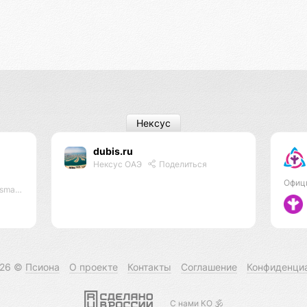
Нексус
dubis.ru
Нексус ОАЭ
Поделиться
Офиц
 #lmbf
026 ©
Псиона
О проекте
Контакты
Соглашение
Конфиденци
С нами КО 🕉️