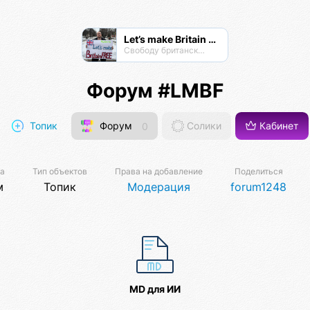
Let’s make Britain FREE!
Свободу британскому народу! #letsmakebritainfree #lmbf
Форум #LMBF
Топик
Форум
0
Солики
Кабинет
ма
Тип объектов
Права на добавление
Поделиться
м
Топик
Модерация
forum1248
MD для ИИ