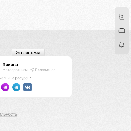
Экосистема
Псиона
Метаорганизм
Поделиться
иальные ресурсы:
альность