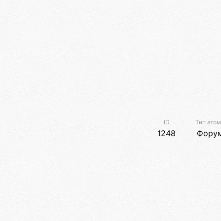
ID
Тип ато
1248
Фору