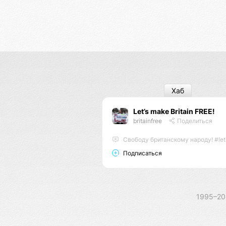
Хаб
Let’s make Britain FREE!
britainfree
Поделиться
Свободу британскому народу! #letsmakebritainfree
Подписаться
1995–2