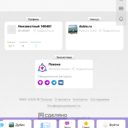
Профиль
Нексус
Неизвестный 146461
dubis.ru
id146461
Поделиться
Нексус ОАЭ
Поделиться
Уровень
Соликов
Контакты
1
0
Экосистема
Псиона
Метаорганизм
Поделиться
Официальные ресурсы:
1995–2026 ©
Псиона
О проекте
Контакты
Соглашение
Конфиденциальность
С нами КО 🕉️
Дубис
Войти
Чаты
Гринд