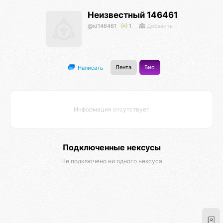
Неизвестный 146461
@id146461
1
Добавить
Лента
Био
Написать
Информация отсутствует
Подключенные нексусы
Не подключено ни одного нексуса