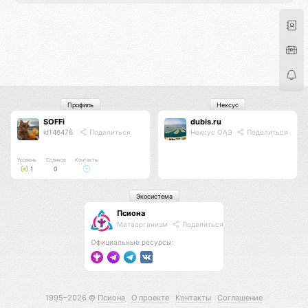
Профиль
Нексус
SOFFi
dubis.ru
id146476
Поделиться
Нексус ОАЭ
Поделиться
Уровень
Соликов
Контакты
1
0
Экосистема
Псиона
Метаорганизм
Поделиться
Официальные ресурсы:
1995–2026 ©
Псиона
О проекте
Контакты
Соглашение