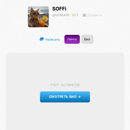
SOFFi
@id146476
1
Добавить
Лента
Био
Написать
Нет соликов
СМОТРЕТЬ БИО →