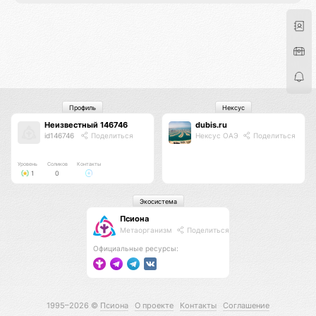
Профиль
Нексус
Неизвестный 146746
dubis.ru
id146746
Поделиться
Нексус ОАЭ
Поделиться
Уровень
Соликов
Контакты
1
0
Экосистема
Псиона
Метаорганизм
Поделиться
Официальные ресурсы:
1995–2026 ©
Псиона
О проекте
Контакты
Соглашение