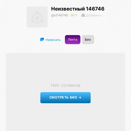
Неизвестный 146746
@id146746
1
Добавить
Лента
Био
Написать
Нет соликов
СМОТРЕТЬ БИО →