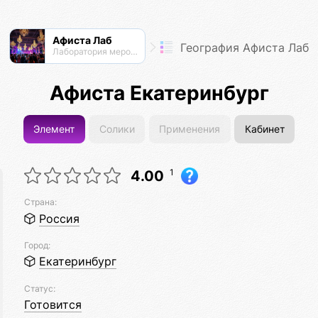
Афиста Лаб
География Афиста Лаб
Лаборатория мероприятий
Афиста Екатеринбург
Элемент
Солики
Применения
Кабинет
1
4.00
Страна:
Россия
Город:
Екатеринбург
Статус:
Готовится