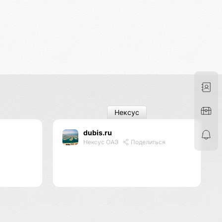
Нексус
dubis.ru
я
Нексус ОАЭ
Поделиться