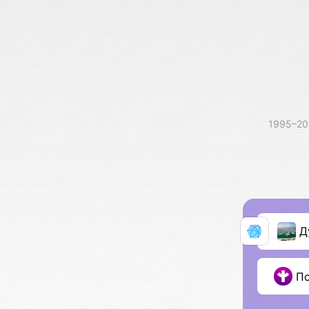
1995–2
Д
П