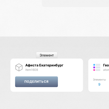
Элемент
Афиста Екатеринбург
Ге
item1608
ato
Элементы
9