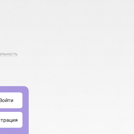
альность
Войти
страция