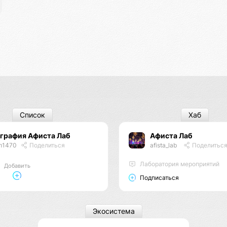
Список
Хаб
ография Афиста Лаб
Афиста Лаб
m1470
Поделиться
afista_lab
Поделитьс
Лаборатория мероприятий
Добавить
Подписаться
Экосистема