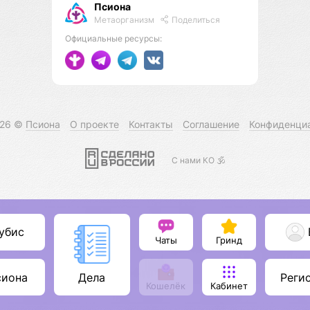
Псиона
Метаорганизм
Поделиться
Официальные ресурсы:
026 ©
Псиона
О проекте
Контакты
Соглашение
Конфиденци
С нами КО 🕉️
убис
Чаты
Гринд
сиона
Реги
Дела
Кошелёк
Кабинет