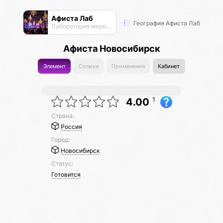
Афиста Лаб
География Афиста Лаб
Лаборатория мероприятий
Афиста Новосибирск
Элемент
Солики
Применения
Кабинет
1
4.00
Страна:
Россия
Город:
Новосибирск
Статус:
Готовится