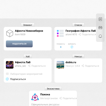
Элемент
Список
Афиста Новосибирск
География Афиста Лаб
item1609
atom1470
Поделиться
Элементы
Добавить
9
Хаб
Нексус
Афиста Лаб
dubis.ru
afista_lab
Поделиться
Нексус ОАЭ
Поделиться
Лаборатория мероприятий
Подписаться
Экосистема
Псиона
Метаорганизм
Поделиться
Официальные ресурсы: