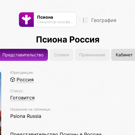
Псиона
География
Cимулятор ноосферы
Псиона Россия
Представительство
Солики
Применения
Кабинет
Юрисдикция:
Россия
Статус:
Готовится
Название на латинице:
Psiona Russia
Представительство Псионы в России.