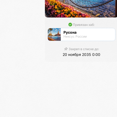
Привязан хаб:
Русона
Нексус России
Закреп в списке до:
20 ноября 2035 0:00