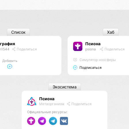
Список
Хаб
ография
Псиона
m1544
Поделиться
psiona
Поделиться
Cимулятор ноосферы
Добавить
Подписаться
Экосистема
Псиона
Метаорганизм
Поделиться
Официальные ресурсы: