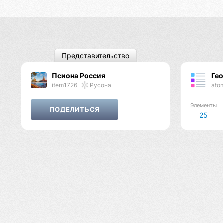
Представительство
Псиона Россия
Ге
item1726
Русона
ato
Элементы
25