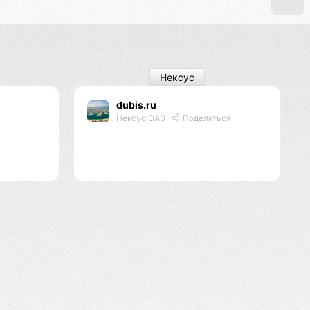
Нексус
dubis.ru
Нексус ОАЭ
Поделиться