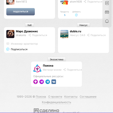
item1872
atom1635
Поделиться
Продукты
Добавить
5
Хаб
Нексус
Марс Драконис
dubis.ru
drakonis
Поделиться
Нексус ОАЭ
Поделиться
Инженер-архитектор
Подписаться
Экосистема
Псиона
Метаорганизм
Поделиться
Официальные ресурсы:
1995–2026 ©
Псиона
О проекте
Контакты
Соглашение
Конфиденциальность
С нами КО 🕉️