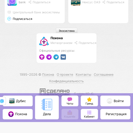
bank
Поделиться
Нексус ОАЭ
Поделиться
Центральный банк экосистемы
Подписаться
Экосистема
Псиона
Метаорганизм
Поделиться
Официальные ресурсы:
1995–2026 ©
Псиона
О проекте
Контакты
Соглашение
Конфиденциальность
С нами КО 🕉️
Дубис
Войти
Чаты
Гринд
Псиона
Регистрация
Дела
Кошелёк
Кабинет