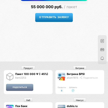
55 000 000 руб.
/ пакет
Продукт
Витрина
Пакет 100 000 Ψ (-45%)
Витрина $PSI
item2253
atom1615
Поделиться
Продукты
Добавить
8
Хаб
Нексус
Пси Банк
dubis.ru