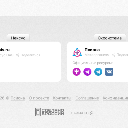
Нексус
Экосистема
is.ru
Псиона
Метаорганизм
Подел
сус ОАЭ
Поделиться
Официальные ресурсы:
026 ©
Псиона
О проекте
Контакты
Соглашение
Конфиденци
С нами КО 🕉️