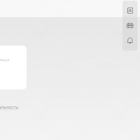
иться
альность