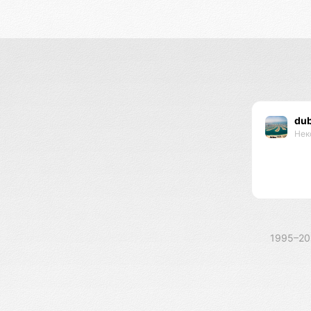
dub
Нек
1995–2