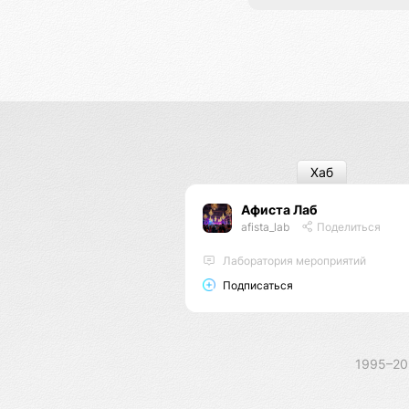
Хаб
Афиста Лаб
afista_lab
Поделиться
Лаборатория мероприятий
Подписаться
1995–2