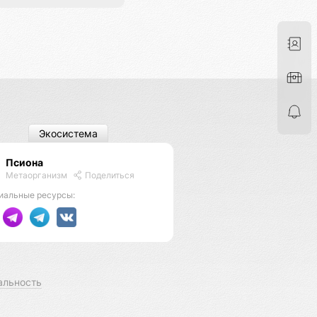
Экосистема
Псиона
Метаорганизм
Поделиться
иальные ресурсы:
альность