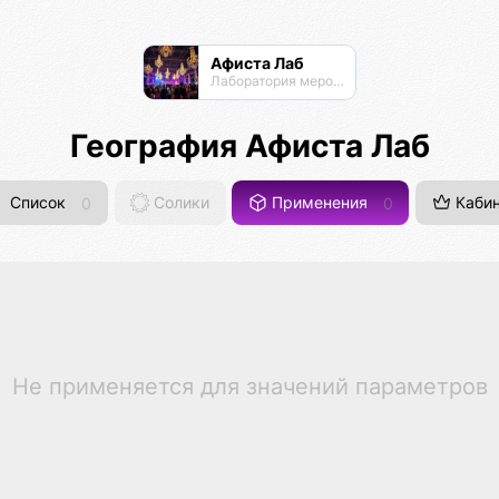
Афиста Лаб
Лаборатория мероприятий
География Афиста Лаб
Список
0
Солики
Применения
0
Кабин
Не применяется для значений параметров