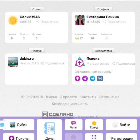
Солик
Профиль
Солик #146
Екатерина Панина
solik146
Поделиться
id146380
Поделиться
Нравки
Ответы
Цепочка
Уровень
Соликов
Контакты
9
2
2
27
30
Нексус
Экосистема
dubis.ru
Псиона
Нексус ОАЭ
Поделиться
Метаорганизм
Поделиться
Официальные ресурсы:
1995–2026 ©
Псиона
О проекте
Контакты
Соглашение
Конфиденциальность
С нами КО 🕉️
Дубис
Войти
Чаты
Гринд
Псиона
Регистрация
Дела