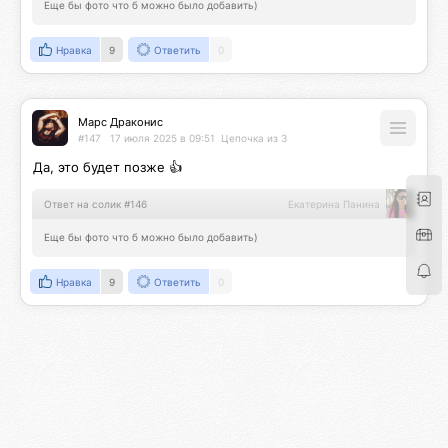
Еще бы фото что б можно было добавить)
Нравка
9
Ответить
0
Марс Драконис
#147
17 июля 2025 в 09:51
Цепочка из 3
Да, это будет позже 👍
Ответ на солик #146
Екатерина Панина
Еще бы фото что б можно было добавить)
Нравка
9
Ответить
0