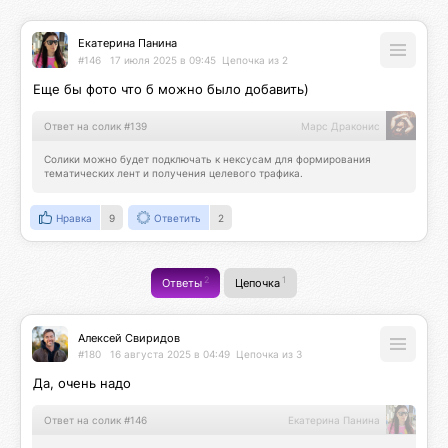
Екатерина Панина
#146
17 июля 2025 в 09:45
Цепочка из 2
Еще бы фото что б можно было добавить)
Ответ на солик #139
Марс Драконис
Солики можно будет подключать к нексусам для формирования 
тематических лент и получения целевого трафика.
Нравка
9
Ответить
2
2
1
Ответы
Цепочка
Алексей Свиридов
#180
16 августа 2025 в 04:49
Цепочка из 3
Да, очень надо
Ответ на солик #146
Екатерина Панина