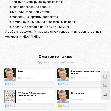
— «Твой тыл в моих руках будет крепок»
— «Слепо следовать за тобой»
— «Быть единственной у тебя»
— «Обогреть, накормить, обласкать»
— «Со мной будешь самым счастливым из всех»
— «Я создам и сохраню наш семейный мир»
И всё в этом духе... Мля, даже стихи теперь пишу с единственным
мотивом — «ДАЙ МНЕ».
Смотрите также
Другие атомы в этой папке
База
Режимы взаимодействия
М и Ж
0
< 1 мин.
0
< 1 мин.
Статья
Статья
ТП Бинго / Стандартные
Женщинам
женские ответы
0
< 1 мин.
5 атомов
Статья
Папка