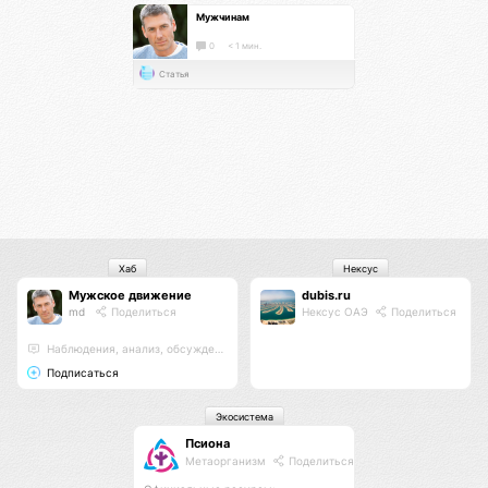
Мужчинам
0
< 1 мин.
Статья
Хаб
Нексус
Мужское движение
dubis.ru
md
Поделиться
Нексус ОАЭ
Поделиться
Наблюдения, анализ, обсуждения
Подписаться
Экосистема
Псиона
Метаорганизм
Поделиться