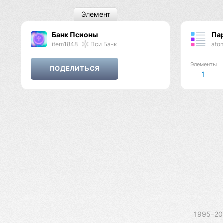
Элемент
Банк Псионы
Па
item1848
Пси Банк
ato
Элементы
1
1995–2