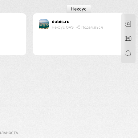
Нексус
dubis.ru
Нексус ОАЭ
Поделиться
альность