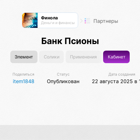
Финола
Партнеры
Деньги и финансы
Банк Псионы
Элемент
Солики
Применения
Кабинет
Поделиться
Статус
Дата создания
item1848
Опубликован
22 августа 2025 в 