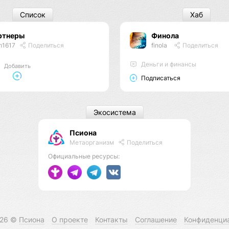
Список
Хаб
ртнеры
Финола
m1617
Поделиться
finola
Поделиться
Деньги и финансы
Добавить
Подписаться
Экосистема
Псиона
Метаорганизм
Поделиться
Официальные ресурсы:
026 ©
Псиона
О проекте
Контакты
Соглашение
Конфиденци